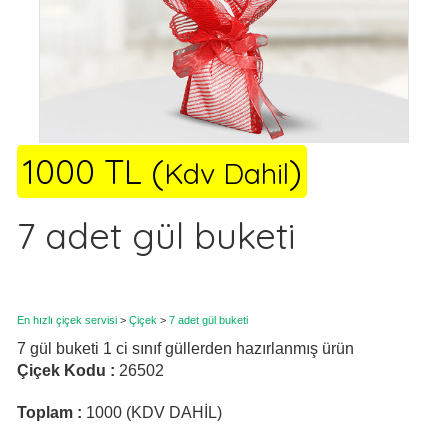
1000 TL (
)
Kdv Dahil
7 adet gül buketi
En hızlı çiçek servisi
>
Çiçek
>
7 adet gül buketi
7 gül buketi 1 ci sınıf güllerden hazırlanmış ürün
Çiçek Kodu :
26502
Toplam :
1000 (KDV DAHİL)