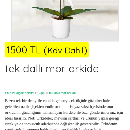
1500 TL (
)
Kdv Dahil
tek dallı mor orkide
En hızlı çiçek servisi
>
Çiçek
>
tek dallı mor orkide
Bazen tek bir detay ile en akla gelmeyecek ölçüde göz alıcı hale
gelebilen nadir çiçeklerdendir orkide... Beyaz saksı içerisinde mor
orkidenin güzelliğinin tamamlayan kurdele ile özel gönderimleriniz için
ideal tasarım. Not; Orkideler, mevsim şartları ve ürünün yapısı gereği
çiçek ya da tomurcuk adetlerinde değişkenlik gösterebilir. Orkidenin
rengi stok durumuna bağlı olarak ton farklılığı gösterebilir.